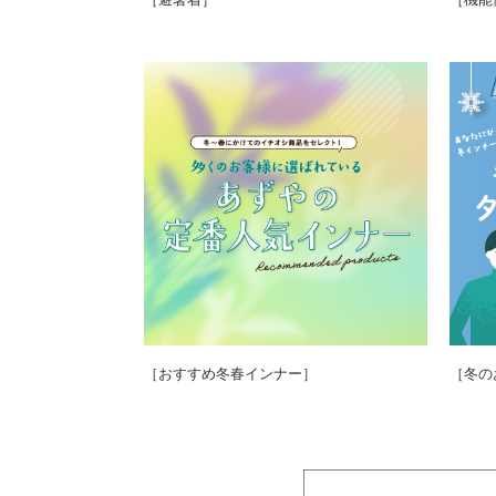
［おすすめ冬春インナー］
［冬の