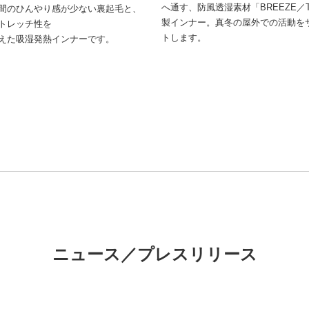
へ通す、防風透湿素材「BREEZE／
間のひんやり感が少ない裏起毛と、
製インナー。真冬の屋外での活動を
トレッチ性を
トします。
えた吸湿発熱インナーです。
ニュース／プレスリリース