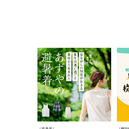
［避暑着］
［機能