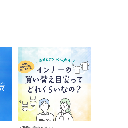
［肌着の寿命とは？］