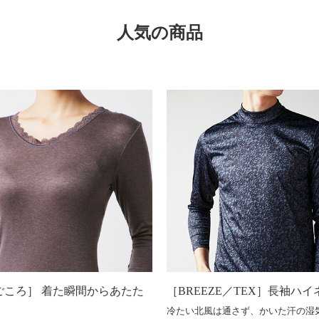
人気の商品
ごころ］ 着た瞬間からあたた
［BREEZE／TEX］長袖ハイ
冷たい北風は通さず、かいた汗の湿