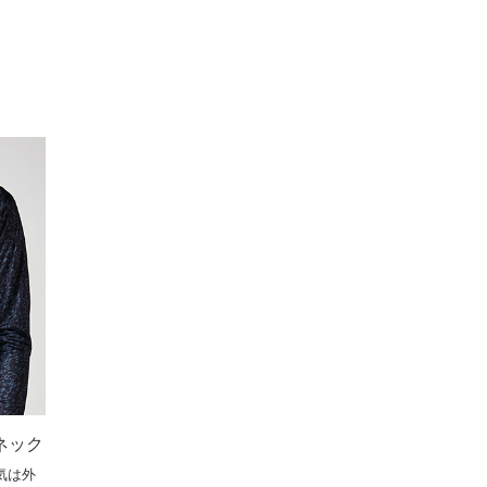
ネック
気は外