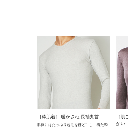
［粋肌着］ 暖かさね 長袖丸首
［肌
かい
肌側にはたっぷり起毛をほどこし、着た瞬