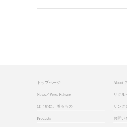
トップページ
Abou
News／Press Release
リクル
はじめに、着るもの
サンク
Products
お問い