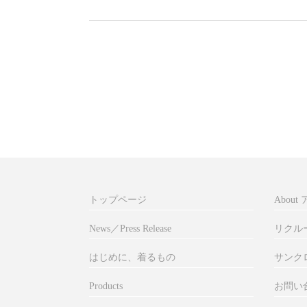
トップページ
Abou
News／Press Release
リクル
はじめに、着るもの
サンク
Products
お問い