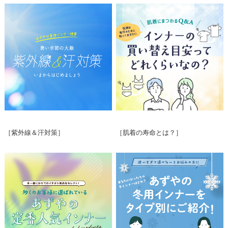
［紫外線＆汗対策］
［肌着の寿命とは？］